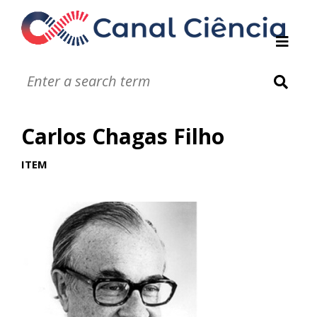
Instituições de DC
Notáveis
Glossário
Carlos Chagas Filho
Infográficos
Jogos
ITEM
Vídeos
Áudios