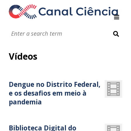
Instituições de DC
Notáveis
Glossário
Vídeos
Infográficos
Jogos
Vídeos
Áudios
Dengue no Distrito Federal,
e os desafios em meio à
pandemia
Biblioteca Digital do