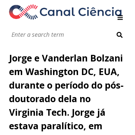
Instituições de DC
Notáveis
Glossário
Jorge e Vanderlan Bolzani
Infográficos
Jogos
em Washington DC, EUA,
Vídeos
durante o período do pós-
Áudios
doutorado dela no
Virginia Tech. Jorge já
estava paralítico, em