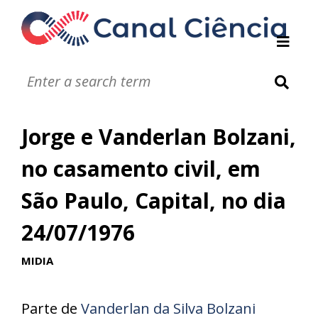
Instituições de DC
Notáveis
Glossário
Jorge e Vanderlan Bolzani,
Infográficos
Jogos
no casamento civil, em
Vídeos
São Paulo, Capital, no dia
Áudios
24/07/1976
MIDIA
Parte de
Vanderlan da Silva Bolzani