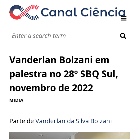
Instituições de DC
Notáveis
Glossário
Vanderlan Bolzani em
Infográficos
Jogos
palestra no 28º SBQ Sul,
Vídeos
novembro de 2022
Áudios
MIDIA
Parte de
Vanderlan da Silva Bolzani