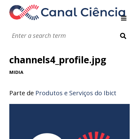
Instituições de DC
Notáveis
Glossário
channels4_profile.jpg
Infográficos
Jogos
MIDIA
Vídeos
Áudios
Parte de
Produtos e Serviços do Ibict