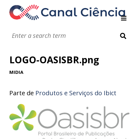
Instituições de DC
Notáveis
Glossário
LOGO-OASISBR.png
Infográficos
Jogos
MIDIA
Vídeos
Áudios
Parte de
Produtos e Serviços do Ibict