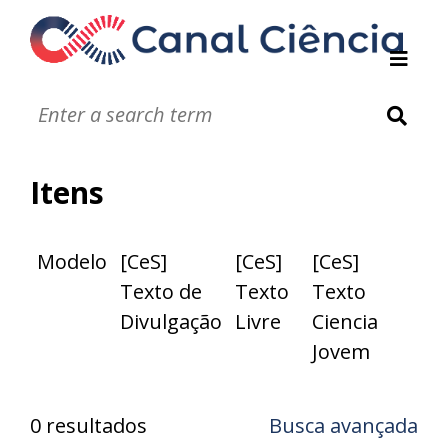
Instituições de DC
Notáveis
Glossário
Itens
Infográficos
Jogos
Vídeos
Modelo
[CeS]
[CeS]
[CeS]
Áudios
Texto de
Texto
Texto
Divulgação
Livre
Ciencia
Jovem
0 resultados
Busca avançada