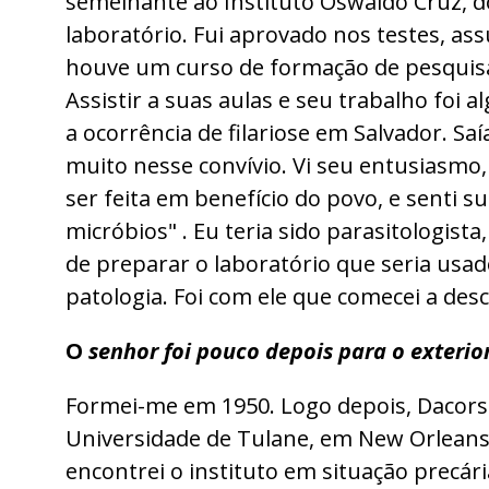
semelhante ao Instituto Oswaldo Cruz, do
laboratório. Fui aprovado nos testes, a
houve um curso de formação de pesquisad
Assistir a suas aulas e seu trabalho foi 
a ocorrência de filariose em Salvador. S
muito nesse convívio. Vi seu entusiasmo, 
ser feita em benefício do povo, e senti
micróbios" . Eu teria sido parasitologist
de preparar o laboratório que seria usado
patologia. Foi com ele que comecei a des
O
senhor foi pouco depois para o exterior
Formei-me em 1950. Logo depois, Dacorso
Universidade de Tulane, em New Orleans (
encontrei o instituto em situação precár