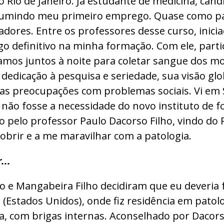
 Rio de Janeiro. Já estudante de medicina, can
ssumindo meu primeiro emprego. Quase como passo
ores. Entre os professores desse curso, inici
algo definitivo na minha formação. Com ele, part
aíamos juntos à noite para coletar sangue dos 
dedicação à pesquisa e seriedade, sua visão glo
 suas preocupações com problemas sociais. Vi e
a, não fosse a necessidade do novo instituto de
 pelo professor Paulo Dacorso Filho, vindo do R
cobrir e a me maravilhar com a patologia.
...
 e Mangabeira Filho decidiram que eu deveria f
Estados Unidos), onde fiz residência em patolo
ia, com brigas internas. Aconselhado por Dacors