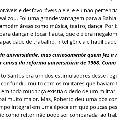
oráveis e desfavoráveis a ele, e eu não perten
realizou. Foi uma grande vantagem para a Bahi
mbém áreas como música, teatro, dança. Por iss
ara dançar e tocar flauta, que ele era megalom
capacidade de trabalho, inteligência e habilidade 
a universidade, mas curiosamente quem fez a rev
 causa da reforma universitária de 1968. Como
to Santos era um dos estimuladores desse regi
se confundiu muito com os militares que haviam
em toda mudança existia o dedo de um militar.
pai muito maior. Mas, Roberto deu uma boa cont
empo integral em uma época em que poucas pes
ão como reitor não pode ser comparada ao traba