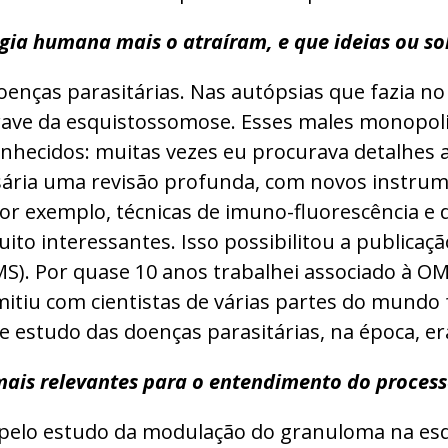
gia humana mais o atraíram, e que ideias ou so
oenças parasitárias. Nas autópsias que fazia no
grave da esquistossomose. Esses males monopo
nhecidos: muitas vezes eu procurava detalhes a
sária uma revisão profunda, com novos instrum
or exemplo, técnicas de imuno-fluorescência e 
to interessantes. Isso possibilitou a publicaç
). Por quase 10 anos trabalhei associado à OM
mitiu com cientistas de várias partes do mundo 
estudo das doenças parasitárias, na época, era p
 mais relevantes para o entendimento do proces
a pelo estudo da modulação do granuloma na es