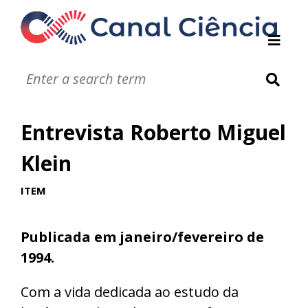
Instituições de DC
Notáveis
Glossário
Entrevista Roberto Miguel
Infográficos
Jogos
Klein
Vídeos
Áudios
ITEM
Publicada em janeiro/fevereiro de
1994.
Com a vida dedicada ao estudo da